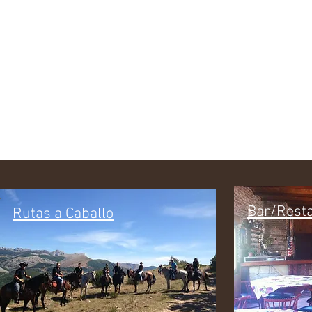
Tu Centro
Country
en Leon
Bar/Rest
Rutas a Caballo